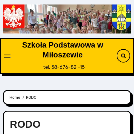
Skip
to
content
Szkoła Podstawowa w
Miłoszewie
tel. 58-676-82 -15
Home
RODO
RODO