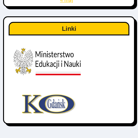
« maj
Linki