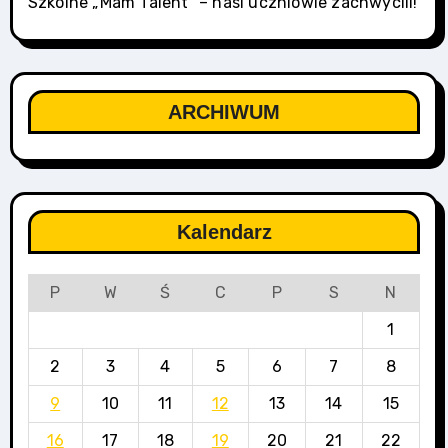
Szkolne „Mam Talent” – nasi uczniowie zachwycili!
ARCHIWUM
Kalendarz
P
W
Ś
C
P
S
N
1
2
3
4
5
6
7
8
9
10
11
12
13
14
15
16
17
18
19
20
21
22