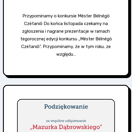
Przypominamy o konkursie Méster Bëlnégò
Czëtaniô Do końca listopada czekamy na
zgłoszenia i nagrane prezentacje w ramach
tegorocznej edycji konkursu „Méster Bëlnégò
Czëtaniô”. Przypominamy, że w tym roku, ze
względu…