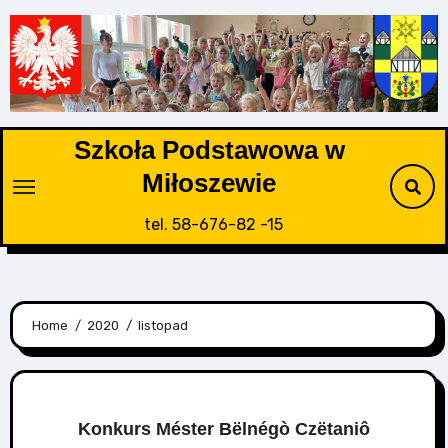
Skip
to
content
Szkoła Podstawowa w
Miłoszewie
tel. 58-676-82 -15
Home
2020
listopad
Konkurs Méster Bëlnégò Czëtaniô